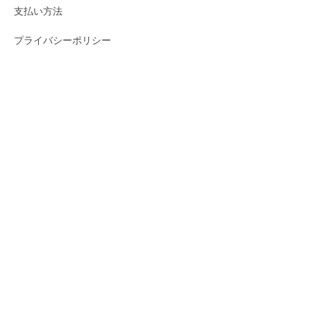
支払い方法
プライバシーポリシー
知識
ペルシャ絨毯とは？
ペルシャ絨毯のサイズ
クム産地について
ギャッベの産地
ショッピング
お買い物ガイド
お届け方法