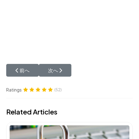
前の記事へ: アリヤギャラリー
次の記事へ: ペルシャ絨毯のお支払い方
前へ
次へ
Ratings
(52)
Related Articles