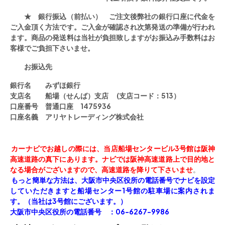
★ 銀行振込（前払い） ご注文後弊社の銀行口座に代金を
ご入金頂く方法です。ご入金が確認され次第発送の準備が行われ
ます。商品の発送料は当社が負担致しますがお振込み手数料はお
客様でご負担下さいませ。
お振込先
銀行名 みずほ銀行
支店名 船場（せんば）支店 (支店コード：513）
口座番号 普通口座
1475936
口座名義 アリヤトレーディング株式会社
カーナビでお越しの際には、
当店船場センタービル3号館は阪神
高速道路の真下にあります。
ナビでは阪神高速道路上で目的地と
なる場合がございますので、
高速道路を降りて下さいませ
。
もっと簡単な方法は、大阪市中央区役所の電話番号でナビを設定
していただきますと船場センター1号館の駐車場に案内されま
す。（当社は3号館にございます。）
大阪市中央区役所の電話番号 ：06-6267-9986