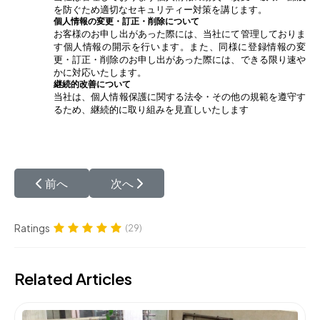
を防ぐため適切なセキュリティー対策を講じます。
個人情報の変更・訂正・削除について
お客様のお申し出があった際には、当社にて管理しておりま
す個人情報の開示を行います。また、同様に登録情報の変
更・訂正・削除のお申し出があった際には、できる限り速や
かに対応いたします。
継続的改善について
当社は、個人情報保護に関する法令・その他の規範を遵守す
るため、継続的に取り組みを見直しいたします
前の記事へ: 特定商取引に関する表示
次の記事へ: 社長のごあいさつ
前へ
次へ
Ratings
(29)
Related Articles