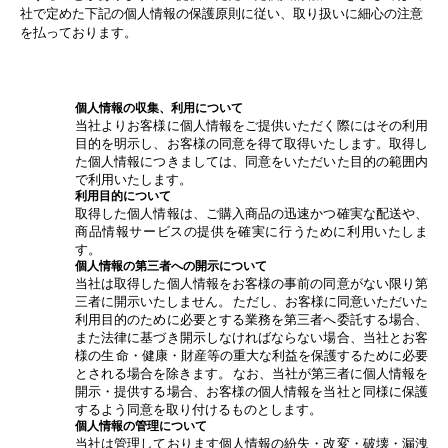
社で定めた下記の個人情報の保護原則に従い、取り扱いに細心の注意
を払っております。
個人情報の収集、利用について
当社よりお客様に個人情報をご提供いただく際にはその利用
目的を明示し、お客様の同意を得て取得いたします。取得し
た個人情報につきましては、同意をいただいた目的の範囲内
で利用いたします。
利用目的について
取得した個人情報は、ご購入商品の迅速かつ確実な配送や、
商品情報サービスの提供を確実に行うために利用いたしま
す。
個人情報の第三者への開示について
当社は取得した個人情報をお客様の事前の同意がない限り第
三者に開示いたしません。 ただし、お客様に同意いただいた
利用目的のために必要とする業務を第三者へ委託する場合、
また法律に基づき開示しなければならない場合、当社とお客
様の生 命・健康・財産等の重大な利益を保護するために必要
とされる場合を除きます。 なお、当社が第三者に個人情報を
開示・提供する場合、お客様の個人情報を当社と同様に保護
するよう同意を取り付けるものとします。
個人情報の管理について
当社は管理しております個人情報の紛失・改変・破壊・漏洩