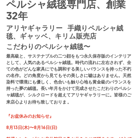
ペルシャ絨毯専門店、創業
32年
アリヤギャラリー 手織りペルシャ絨
毯、ギャッベ、キリム販売店
こだわりのペルシャ絨毯〜
​最高級と、サステナブルの二つ顔をもつ永久保存版のインテリア
として、人気のあるペルシャ絨毯。時代の流れに左右されず、全
ての色がどんな家具にでも調和する美しいバランスを持った不朽
の名作。どの角度から見てもその美しさに嘘はありません。天然
染料で環境にも優しく、色合いも触り心地も黄金級のバランスを
持った夢の絨毯。長い年月をかけて完成させたこだわりのペルシ
ャ絨毯が、シルクロードを超えてアリヤギャラリーに。
皆様のご
来店心よりお待ち致しておりま 。
『お盆休みのお知らせ』
8
月
13
日
(
木
)
〜
8
月
16
日
(
日
)