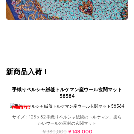
新商品入荷！
織りペルシャ絨毯トルケマン産ウール玄関マット
トラ
58584
ズ：125ｘ82 手織りペルシャ絨毯のトルケマン、柔ら
サイ
かいウールの素材の玄関マット
￥380,000
￥148,000