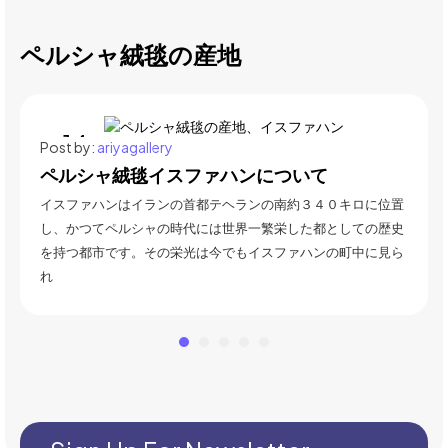
ペルシャ絨毯の産地
14
Post by:
ariyagallery
6月
ペルシャ絨毯イスファハンについて
イスファハンはイランの
首都テヘランの南約３４０キロに
位置
し、かつてペルシャの時代には世界一繁栄した都としての歴史
を持つ都市です。
その栄光は今でもイスファハンの町中に見ら
れ