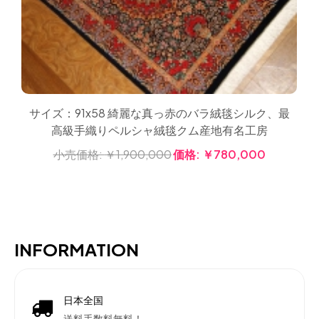
サイズ：91x58 綺麗な真っ赤のバラ絨毯シルク、最
高級手織りペルシャ絨毯クム産地有名工房
小売価格:
￥1,900,000
価格:
￥780,000
INFORMATION
日本全国
送料手数料無料！