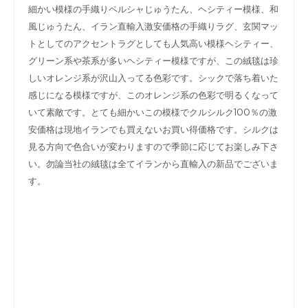
細かい模様の手織りペルシャじゅうたん、ヘシティー模様、和
風じゅうたん、イラン直輸入激安価格の手織りラグ、玄関マッ
トとしてのアクセントラグとしても人気高い模様ヘシティー、
グリーン系や茶系が多いヘシティー模様ですが、この絨毯は珍
しいオレンジ系が沢山入ってる色彩です。シックで落ち着いた
感じになる模様ですが、このオレンジ系の色彩で明るくなって
いて素敵です。とても細かいこの模様でクルシルク100％の激
安価格は現地イランでも買えないお買い得価格です。シルクは
見る方向で色合いが変わりますので季節に応じてお楽しみ下さ
い。勿論当社の絨毯は全てイランから直輸入の新品でございま
す。