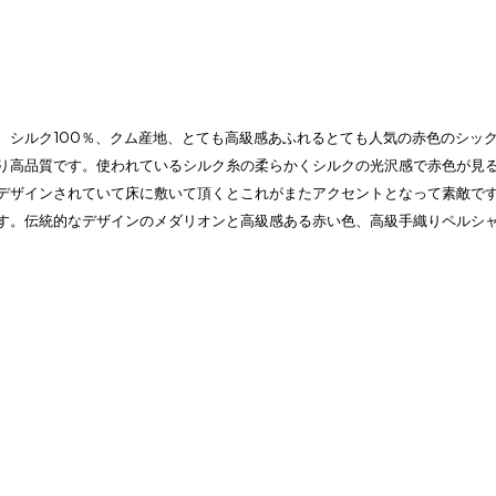
、シルク100％、クム産地、とても高級感あふれるとても人気の赤色のシッ
り高品質です。使われているシルク糸の柔らかくシルクの光沢感で赤色が見
デザインされていて床に敷いて頂くとこれがまたアクセントとなって素敵で
す。伝統的なデザインのメダリオンと高級感ある赤い色、高級手織りペルシ