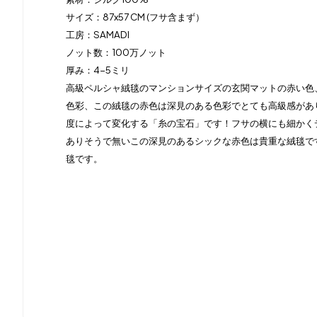
サイズ：87x57 CM (フサ含まず）
工房：SAMADI
ノット数：100万ノット
厚み：4-5ミリ
高級ペルシャ絨毯のマンションサイズの玄関マットの赤い色
色彩、この絨毯の赤色は深見のある色彩でとても高級感があ
度によって変化する「糸の宝石」です！フサの横にも細かく
ありそうで無いこの深見のあるシックな赤色は貴重な絨毯で
毯です。