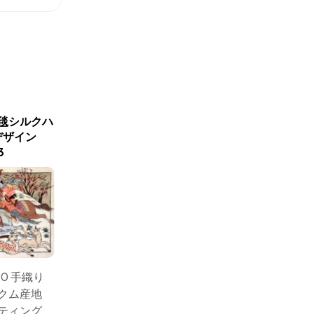
新商品入荷
毯シルクハ
シルクのハンティングデザ
ハンティ
デザイン
イン手織りペルシャ
い手織り
3
50006
サイズ： 
40 手織り
サイズ： 60x40 手織り
ペルシ
クム産地
ペルシャ絨毯クム産地
シルク
ティング
シルクのハンティング
デザイ