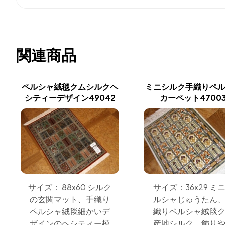
関連商品
ペルシャ絨毯クムシルクヘ
ミニシルク手織りペ
シティーデザイン49042
カーペット4700
サイズ： 88x60 シルク
サイズ：36x29 ミ
の玄関マット、手織り
ルシャじゅうたん
ペルシャ絨毯細かいデ
織りペルシャ絨毯
ザインのヘシティー模
産地シルク、飾り