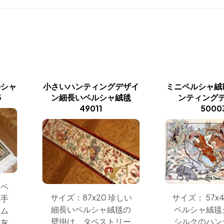
ルシャ
小さいハンティングデザイ
ミニペルシャ絨
3
ン細長いペルシャ絨毯
ンティング
49011
5000
ニペ
サイズ：87x20 珍しい
サイズ： 57x
、手
細長いペルシャ絨毯の
ペルシャ絨毯
クム
壁掛け、タペストリー
シルクのハン
や灰