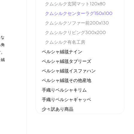
クムシルク玄関マット120x80
クムシルクセンターラグ150x100
クムシルクソファー前200x130
クムシルクリビング300x200
クな
クムシルク有名工房
る角
ペルシャ絨毯ナイン
す。
ャ絨
ペルシャ絨毯タブリーズ
ペルシャ絨毯イスファハン
ペルシャ絨毯その他産地
手織りペルシャキリム
手織りペルシャギャッベ
少々訳あり商品
機械織りイラン製カーペット
全てのセール商品！