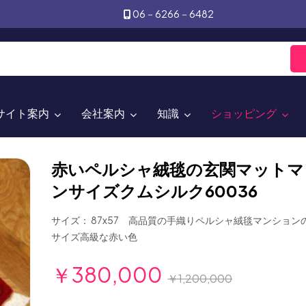
06－6266－6482
サイト案内
会社案内
知識
ショッピング
赤いペルシャ絨毯の玄関マットマ
ンサイズクムシルク60036
サイズ： 87x57 高品質の手織りペルシャ絨毯マンション
サイズ高級な赤い色
￥380,000
￥1,200,000