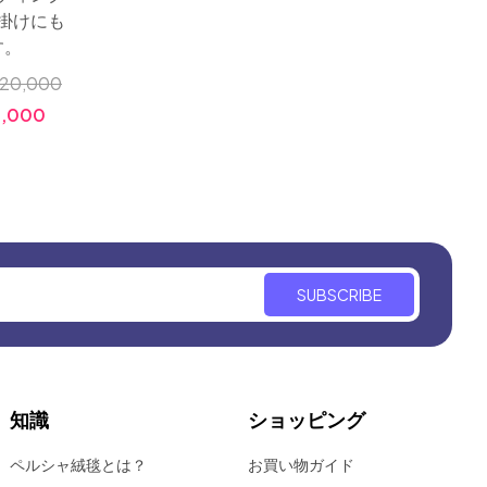
掛けにも
デザイン、壁掛けにも
綺
す。
綺麗です。
小売価
20,000
小売価格:
￥320,000
価格
8,000
価格:
￥128,000
SUBSCRIBE
知識
ショッピング
ペルシャ絨毯とは？
お買い物ガイド