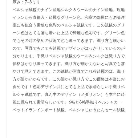
厚み：7-8ミリ
ペルシャ絨毯のナイン産地シルク＆ウールのナイン産地、現地
イランから直輸入・綺麗なグリーン色、和室の部屋にも勿論洋
室にも似合う素敵な色彩のペルシャ絨
毯です。この絨毯のグリ
ーン色はとても落ち着いた上品で綺麗な色彩です。グリーン色
でもその時の染めの状況で色も違ってきます。織り方も細かい
ので、写真でもとても綺麗でデザインがはっきりしているのが
分かります。手織りペルシャ絨毯のウール＆シルクは織り方で
価格はかなり違ってきます。織り方が細かくないと写真でもぼ
やけて見えてきます。この絨毯が写真でこれ程綺麗のは、織り
方が細かいからです。この細かい織り方でこの価格は本当にお
薦めです！色彩デザイン共にとても上品で素晴らしい手織りペ
ルシャ絨毯です。真ん中のデザイン（メダリオン）も本当に綺
麗に織られて素晴らしいです。6帖と8帖手織りペルシャカー
ペットイランインポート絨毯、ペルシャじゅうたんセール絨毯