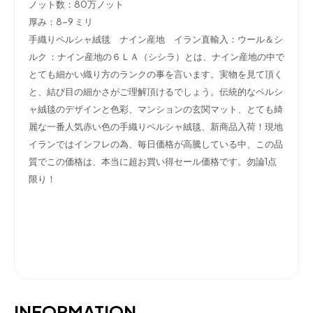
ノット数：80万ノット
厚み：8-9 ミリ
手織りペルシャ絨毯 ナイン産地 イラン直輸入：ウール＆シ
ルク ：ナイン産地の６ＬＡ（シシラ）とは、ナイン産地の中で
とても細かい織り方のランクの事を言います。実物を見て頂く
と、結び目の細かさがご理解頂けるでしょう。伝統的なペルシ
ャ絨毯のデザインと色彩、マンションの玄関マット、とても綺
麗な一番人気赤い色の手織りペルシャ絨毯、新商品入荷！現地
イランではインフレの為、毎日価格が高騰している中、この品
質でこの価格は、本当に超お買い得セール価格です。勿論1点
限り！
INFORMATION