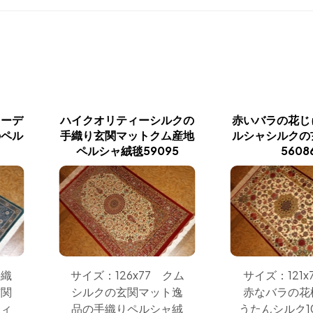
ィーデ
ハイクオリティーシルクの
赤いバラの花じ
のペル
手織り玄関マットクム産地
ルシャシルクの
ペルシャ絨毯59095
5608
手織
サイズ：126x77 クム
サイズ：121x
玄関
シルクの玄関マット逸
赤なバラの花
ティ
品の手織りペルシャ絨
うたんシルク1