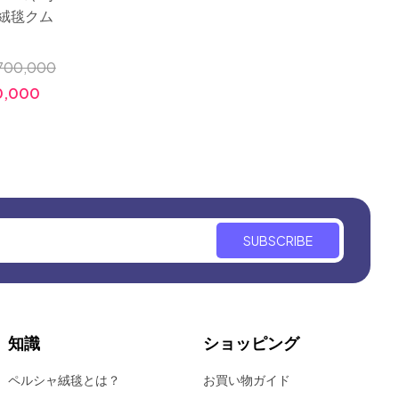
絨毯クム
番伝統
ョンクム産地
色彩
小売価格:
￥1,700,000
700,000
小売価格
価格:
￥680,000
0,000
価格:
SUBSCRIBE
知識
ショッピング
ペルシャ絨毯とは？
お買い物ガイド