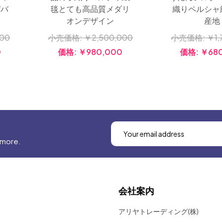
ババ
毯とても高品質メダリ
織りペルシャ
オンデザイン
産地
000
小売価格:
￥2,500,000
小売価格:
￥1,
0
価格:
￥980,000
価格:
￥68
 more.
会社案内
アリヤトレーディング(株)