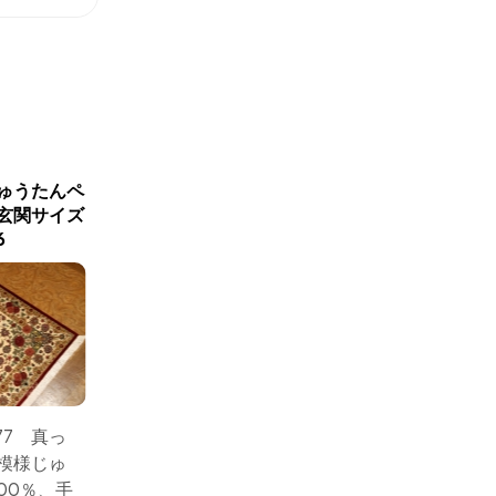
新商品入荷
ゅうたんペ
カラフルなクムシルク絨毯
代表的な
玄関サイズ
手織りペルシャ56078
様と色
6
サイズ：118x80 ペル
77 真っ
サイズ：
シャ絨毯シルクとても
模様じゅ
シルク
綺麗なデザインと素敵
00％、手
玄関マ
なカラーコンビネーシ