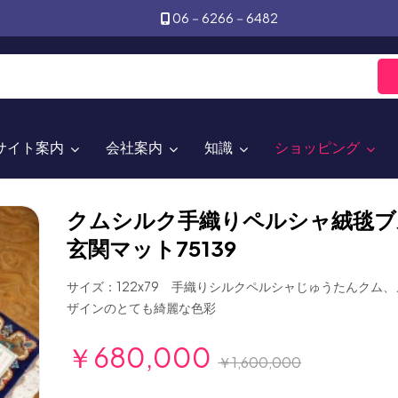
06－6266－6482
サイト案内
会社案内
知識
ショッピング
クムシルク手織りペルシャ絨毯ブ
玄関マット75139
サイズ：122x79 手織りシルクペルシャじゅうたんクム
ザインのとても綺麗な色彩
￥680,000
￥1,600,000