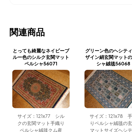
関連商品
とっても綺麗なネイビーブ
グリーン色のヘシテ
ルー色のシルク玄関マット
ザイン絹玄関マット
ペルシャ56071
シャ絨毯56068
サイズ：121x77 シル
サイズ：121x78 
クの玄関マット手織り
りペルシャ絨毯の
ペルシャ絨毯クム産
マットサイズヘシ