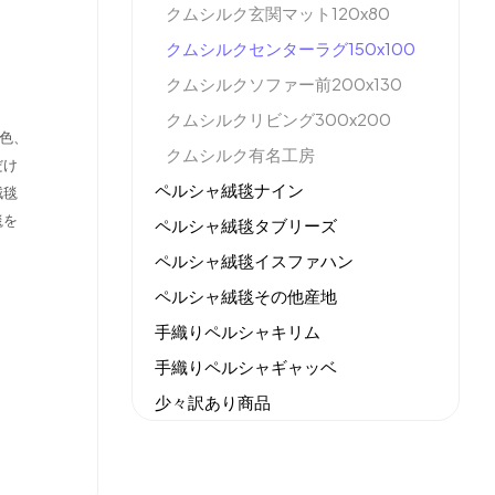
クムシルク玄関マット120x80
クムシルクセンターラグ150x100
クムシルクソファー前200x130
クムシルクリビング300x200
色、
クムシルク有名工房
だけ
ペルシャ絨毯ナイン
絨毯
毯を
ペルシャ絨毯タブリーズ
ペルシャ絨毯イスファハン
ペルシャ絨毯その他産地
手織りペルシャキリム
手織りペルシャギャッベ
少々訳あり商品
機械織りイラン製カーペット
全てのセール商品！