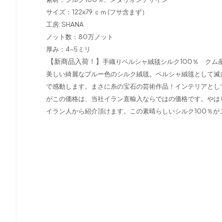
サイズ：122x79 ｃｍ (フサ含まず）
工房: SHANA
ノット数：80万ノット
厚み：4-5ミリ
【新商品入荷！】
手織りペルシャ絨毯シルク100％ ク
美しい綺麗なブルー色のシルク絨毯。ペルシャ絨毯として滅
で感動します。まさに糸の宝石の芸術作品！インテリアとし
がこの価格は、当社イラン直輸入ならではの価格です。やは
イラン人から紹介頂けます。この素晴らしいシルク100％