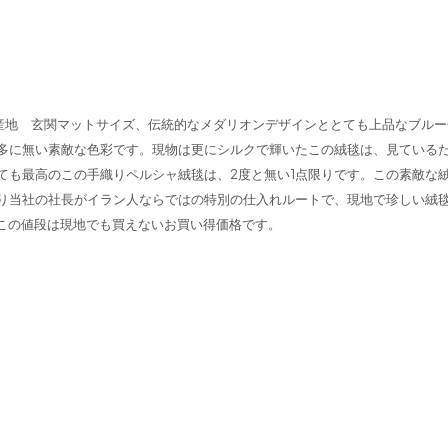
ム産地 玄関マットサイズ、伝統的なメダリオンデザインととても上品なブルー
多に無い素敵な色彩です。現物は更にシルクで輝いたこの絨毯は、見ている
ても最高のこの手織りペルシャ絨毯は、2度と無い1点限りです。この素敵な
り当社の社長がイラン人ならではの特別の仕入れルートで、現地で珍しい絨
がこの値段は現地でも買えないお買い得価格です。