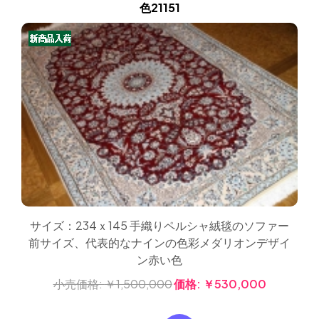
色21151
サイズ：234ｘ145 手織りペルシャ絨毯のソファー
前サイズ、代表的なナインの色彩メダリオンデザイ
ン赤い色
小売価格:
￥1,500,000
価格:
￥530,000